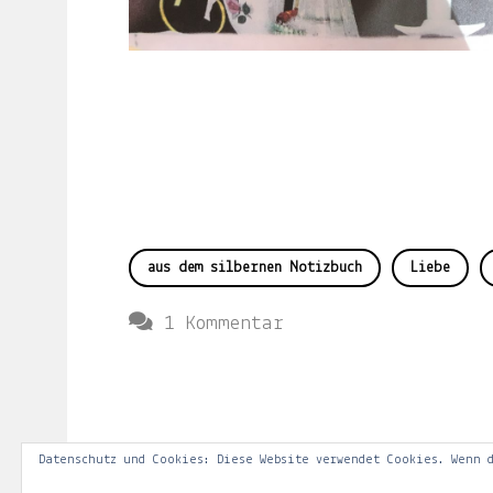
Du
hier
.
Du
willst
keine
Notiz
verpassen?
aus dem silbernen Notizbuch
Liebe
Gib
deine
zu
1 Kommentar
E-
Weiß
Mail-
war
Adresse
dein
an
Tod
Datenschutz und Cookies: Diese Website verwendet Cookies. Wenn d
und