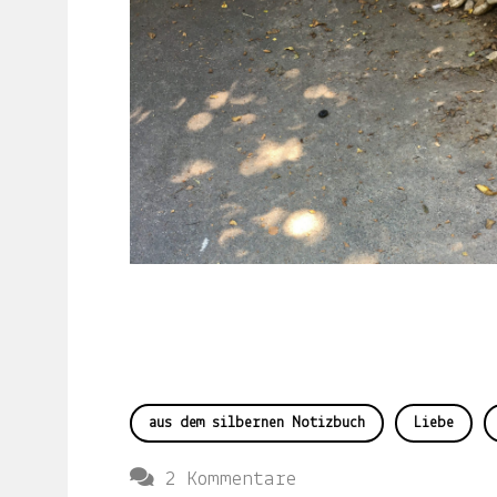
LJUNO
IMPRESSUM
DATENSCHUTZ
Willkommen
aus dem silbernen Notizbuch
Liebe
In
zu
2 Kommentare