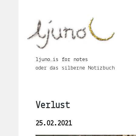
Springe
zum
Seiteninhalt
ljuno…
is
for
notes
oder
ljuno…is for notes
das
oder das silberne Notizbuch
silberne
Notizbuch
Verlust
START
25.02.2021
ÜBER