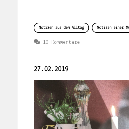
Über
das
Leben
mit
Notizen aus dem Alltag
Notizen einer M
Kind.
zu
10 Kommentare
Eine
Über
Kinderfreundschaf
das
Leben
27.02.2019
in
Indien
und
Deutschland.
Mehr
erfährst