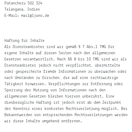
ÜBER
Patancheru 502 324
LJUNO
Telangana, Indien
E-Mail: mail@ljuno.de
IMPRESSUM
Haftung für Inhalte
DATENSCHUTZ
Als Diensteanbieter sind wir gemäß § 7 Abs.1 TMG für
eigene Inhalte auf diesen Seiten nach den allgemeinen
Gesetzen verantwortlich. Nach §§ 8 bis 10 TMG sind wir als
Diensteanbieter jedoch nicht verpflichtet, übermittelte
oder gespeicherte fremde Informationen zu überwachen oder
nach Umständen zu forschen, die auf eine rechtswidrige
Tätigkeit hinweisen. Verpflichtungen zur Entfernung oder
Willkommen
Sperrung der Nutzung von Informationen nach den
allgemeinen Gesetzen bleiben hiervon unberührt. Eine
In
diesbezügliche Haftung ist jedoch erst ab dem Zeitpunkt
ljuno
der Kenntnis einer konkreten Rechtsverletzung möglich. Bei
steckt:
Bekanntwerden von entsprechenden Rechtsverletzungen werden
wir diese Inhalte umgehend entfernen.
die
Liebe,