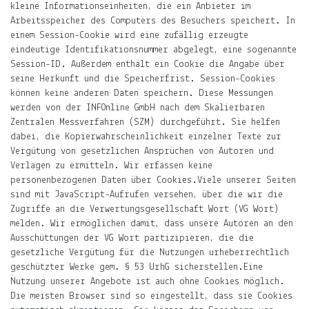
kleine Informationseinheiten, die ein Anbieter im
es
Arbeitsspeicher des Computers des Besuchers speichert. In
was
einem Session-Cookie wird eine zufällig erzeugte
Neues
eindeutige Identifikationsnummer abgelegt, eine sogenannte
gibt.
Session-ID. Außerdem enthält ein Cookie die Angabe über
seine Herkunft und die Speicherfrist. Session-Cookies
E-
können keine anderen Daten speichern. Diese Messungen
Mail-
werden von der INFOnline GmbH nach dem Skalierbaren
Adresse
Zentralen Messverfahren (SZM) durchgeführt. Sie helfen
Abonnieren
dabei, die Kopierwahrscheinlichkeit einzelner Texte zur
Vergütung von gesetzlichen Ansprüchen von Autoren und
Verlagen zu ermitteln. Wir erfassen keine
Gern
personenbezogenen Daten über Cookies.Viele unserer Seiten
gelesen
sind mit JavaScript-Aufrufen versehen, über die wir die
Zugriffe an die Verwertungsgesellschaft Wort (VG Wort)
Die
melden. Wir ermöglichen damit, dass unsere Autoren an den
Welt
Ausschüttungen der VG Wort partizipieren, die die
in
gesetzliche Vergütung für die Nutzungen urheberrechtlich
die
geschützter Werke gem. § 53 UrhG sicherstellen.Eine
Arme
Nutzung unserer Angebote ist auch ohne Cookies möglich.
schließen.
Die meisten Browser sind so eingestellt, dass sie Cookies
Mary