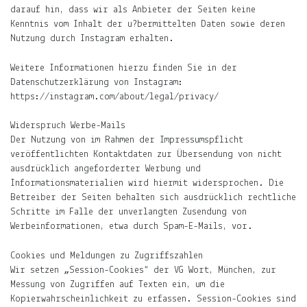
erfährst
darauf hin, dass wir als Anbieter der Seiten keine
Du
Kenntnis vom Inhalt der u?bermittelten Daten sowie deren
hier
Nutzung durch Instagram erhalten.
.
Weitere Informationen hierzu finden Sie in der
Du
Datenschutzerklärung von Instagram:
willst
https://instagram.com/about/legal/privacy/
keine
Widerspruch Werbe-Mails
Notiz
Der Nutzung von im Rahmen der Impressumspflicht
verpassen?
veröffentlichten Kontaktdaten zur Übersendung von nicht
ausdrücklich angeforderter Werbung und
Gib
Informationsmaterialien wird hiermit widersprochen. Die
deine
Betreiber der Seiten behalten sich ausdrücklich rechtliche
E-
Schritte im Falle der unverlangten Zusendung von
Mail-
Werbeinformationen, etwa durch Spam-E-Mails, vor.
Adresse
an
Cookies und Meldungen zu Zugriffszahlen
und
Wir setzen „Session-Cookies“ der VG Wort, München, zur
Du
Messung von Zugriffen auf Texten ein, um die
erfährst,
Kopierwahrscheinlichkeit zu erfassen. Session-Cookies sind
wenn