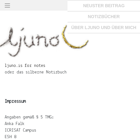
Springe
NEUSTER BEITRAG
zum
Seiteninhalt
NOTIZBÜCHER
×
ÜBER LJUNO UND ÜBER MICH
ljuno…
is
ljuno…is for notes
for
oder das silberne Notizbuch
notes
oder
das
silberne
Notizbuch
Impressum
Angaben gemäß § 5 TMG:
START
Anka Falk
ICRISAT Campus
ESH 8