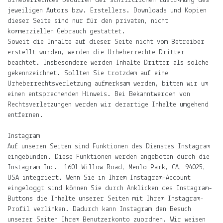
Urheberrechtes bedürfen der schriftlichen Zustimmung des
Über
jeweiligen Autors bzw. Erstellers. Downloads und Kopien
das
dieser Seite sind nur für den privaten, nicht
Frau-
kommerziellen Gebrauch gestattet.
und
Soweit die Inhalte auf dieser Seite nicht vom Betreiber
Muttersein.
erstellt wurden, werden die Urheberrechte Dritter
beachtet. Insbesondere werden Inhalte Dritter als solche
Über
gekennzeichnet. Sollten Sie trotzdem auf eine
das
Urheberrechtsverletzung aufmerksam werden, bitten wir um
Leben
einen entsprechenden Hinweis. Bei Bekanntwerden von
mit
Rechtsverletzungen werden wir derartige Inhalte umgehend
Kind.
entfernen.
Über
Instagram
das
Auf unseren Seiten sind Funktionen des Dienstes Instagram
Leben
eingebunden. Diese Funktionen werden angeboten durch die
in
Instagram Inc., 1601 Willow Road, Menlo Park, CA, 94025,
Indien
USA integriert. Wenn Sie in Ihrem Instagram-Account
und
eingeloggt sind können Sie durch Anklicken des Instagram-
Deutschland.
Buttons die Inhalte unserer Seiten mit Ihrem Instagram-
Profil verlinken. Dadurch kann Instagram den Besuch
Mehr
unserer Seiten Ihrem Benutzerkonto zuordnen. Wir weisen