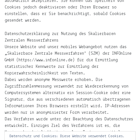
automatisch akzeptieren. Sie können das Speichern von
Oliver
Cookies jedoch deaktivieren oder Ihren Browser so
Schwimmen.
einstellen, dass er Sie benachrichtigt, sobald Cookies
Warum
gesendet werden.
es
kompliziert
Datenschutzerklärung zur Nutzung des Skalierbaren
ist,
Zentralen Messverfahrens
in
Unsere Website und unser mobiles Webangebot nutzen das
Indien
„Skalierbare Zentrale Messverfahren“ (SZM) der INFOnline
einen
GmbH (https://www.infonline.de) für die Ermittlung
Bikini
statistischer Kennwerte zur Ermittlung der
zu
Kopierwahrscheinlichkeit von Texten.
tragen.
Dabei werden anonyme Messwerte erhoben. Die
Zugriffszahlenmessung verwendet zur Wiedererkennung von
Finden
Computersystemen alternativ ein Session-Cookie oder eine
Signatur, die aus verschiedenen automatisch übertragenen
Informationen Ihres Browsers erstellt wird. IP-Adressen
werden nur in anonymisierter Form verarbeitet.
Das Verfahren wurde unter der Beachtung des Datenschutzes
entwickelt. Einziges Ziel des Verfahrens ist es, die
Kopierwahrscheinlichkeit einzelner Texte zu ermitteln.
Support
Datenschutz und Cookies: Diese Website verwendet Cookies.
Zu keinem Zeitpunkt werden einzelne Nutzer identifiziert.