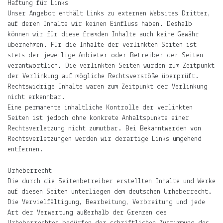
Haftung für Links
der
Unser Angebot enthält Links zu externen Websites Dritter,
Mond,
auf deren Inhalte wir keinen Einfluss haben. Deshalb
der
können wir für diese fremden Inhalte auch keine Gewähr
Name
übernehmen. Für die Inhalte der verlinkten Seiten ist
meiner
stets der jeweilige Anbieter oder Betreiber der Seiten
Tochter
verantwortlich. Die verlinkten Seiten wurden zum Zeitpunkt
der Verlinkung auf mögliche Rechtsverstöße überprüft.
und
Rechtswidrige Inhalte waren zum Zeitpunkt der Verlinkung
die
nicht erkennbar.
Notiz.
Eine permanente inhaltliche Kontrolle der verlinkten
Seiten ist jedoch ohne konkrete Anhaltspunkte einer
Auf
Rechtsverletzung nicht zumutbar. Bei Bekanntwerden von
ljuno
Rechtsverletzungen werden wir derartige Links umgehend
sammle
entfernen.
ich:
Urheberrecht
Notizen
Die durch die Seitenbetreiber erstellten Inhalte und Werke
über
auf diesen Seiten unterliegen dem deutschen Urheberrecht.
mein
Die Vervielfältigung, Bearbeitung, Verbreitung und jede
Leben.
Art der Verwertung außerhalb der Grenzen des