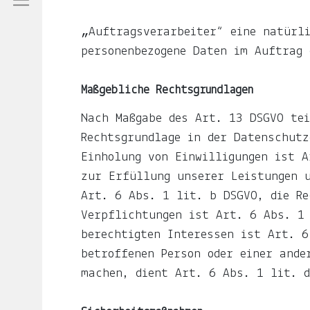
Du
hier
„Auftragsverarbeiter“ eine natürli
.
personenbezogene Daten im Auftrag 
Du
Maßgebliche Rechtsgrundlagen
willst
Nach Maßgabe des Art. 13 DSGVO tei
keine
Notiz
Rechtsgrundlage in der Datenschutz
verpassen?
Einholung von Einwilligungen ist A
zur Erfüllung unserer Leistungen 
Gib
Art. 6 Abs. 1 lit. b DSGVO, die Re
deine
Verpflichtungen ist Art. 6 Abs. 1 
E-
berechtigten Interessen ist Art. 6
Mail-
betroffenen Person oder einer ande
Adresse
machen, dient Art. 6 Abs. 1 lit. d
an
und