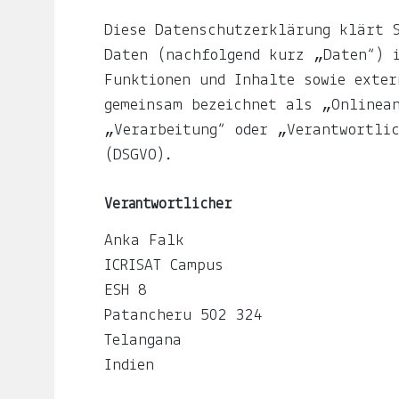
LJUNO
Diese Datenschutzerklärung klärt S
Daten (nachfolgend kurz „Daten“) i
Funktionen und Inhalte sowie exter
IMPRESSUM
gemeinsam bezeichnet als „Onlinean
„Verarbeitung“ oder „Verantwortlic
(DSGVO).
DATENSCHUTZ
Verantwortlicher
Anka Falk
ICRISAT Campus
ESH 8
Patancheru 502 324
Willkommen
Telangana
Indien
In