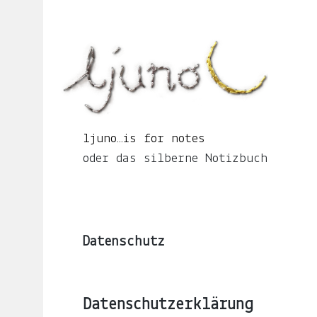
Springe
zum
Seiteninhalt
ljuno…
is
for
notes
oder
ljuno…is for notes
das
oder das silberne Notizbuch
silberne
Notizbuch
Datenschutz
START
Datenschutzerklärung
ÜBER