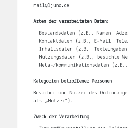
ljuno
mail@ljuno.de
steckt:
Arten der verarbeiteten Daten:
die
Liebe,
– Bestandsdaten (z.B., Namen, Adre
der
– Kontaktdaten (z.B., E-Mail, Tele
Mond,
– Inhaltsdaten (z.B., Texteingaben
der
– Nutzungsdaten (z.B., besuchte We
Name
– Meta-/Kommunikationsdaten (z.B.,
meiner
Kategorien betroffener Personen
Tochter
Besucher und Nutzer des Onlineange
und
als „Nutzer“).
die
Notiz.
Zweck der Verarbeitung