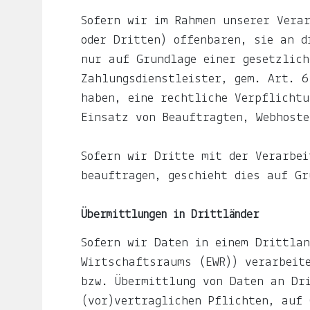
Die
Sofern wir im Rahmen unserer Verar
Welt
oder Dritten) offenbaren, sie an d
in
nur auf Grundlage einer gesetzlich
die
Zahlungsdienstleister, gem. Art. 6
Arme
haben, eine rechtliche Verpflichtu
schließen.
Einsatz von Beauftragten, Webhoste
Mary
Oliver
Sofern wir Dritte mit der Verarbei
Schwimmen.
beauftragen, geschieht dies auf Gr
Warum
es
Übermittlungen in Drittländer
kompliziert
ist,
Sofern wir Daten in einem Drittlan
in
Wirtschaftsraums (EWR)) verarbeite
Indien
bzw. Übermittlung von Daten an Dr
einen
(vor)vertraglichen Pflichten, auf 