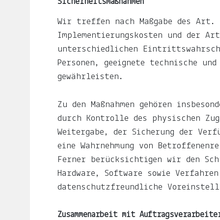
Sicherheitsmaßnahmen
Du
erfährst,
Wir treffen nach Maßgabe des Art. 
wenn
Implementierungskosten und der Art
es
unterschiedlichen Eintrittswahrsch
was
Personen, geeignete technische und
Neues
gewährleisten.
gibt.
Zu den Maßnahmen gehören insbesond
E-
durch Kontrolle des physischen Zug
Mail-
Weitergabe, der Sicherung der Verf
Adresse
eine Wahrnehmung von Betroffenenre
Abonnieren
Ferner berücksichtigen wir den Sch
Hardware, Software sowie Verfahren
datenschutzfreundliche Voreinstell
Gern
gelesen
Zusammenarbeit mit Auftragsverarbeite