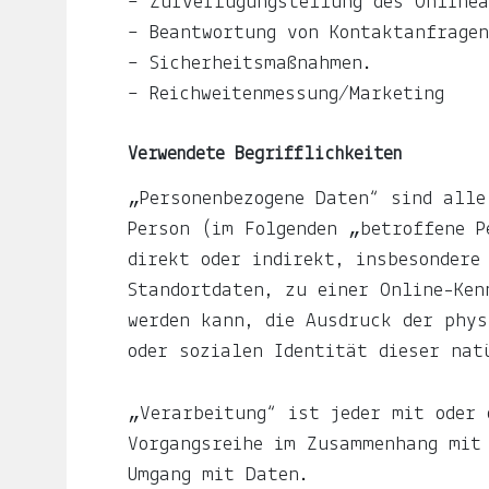
– Zurverfügungstellung des Onlinea
Auf
– Beantwortung von Kontaktanfrage
ljuno
– Sicherheitsmaßnahmen.
sammle
– Reichweitenmessung/Marketing
ich:
Verwendete Begrifflichkeiten
Notizen
über
„Personenbezogene Daten“ sind alle
mein
Person (im Folgenden „betroffene P
Leben.
direkt oder indirekt, insbesondere
Standortdaten, zu einer Online-Ken
Über
werden kann, die Ausdruck der phys
das
oder sozialen Identität dieser nat
Frau-
und
„Verarbeitung“ ist jeder mit oder 
Muttersein.
Vorgangsreihe im Zusammenhang mit 
Umgang mit Daten.