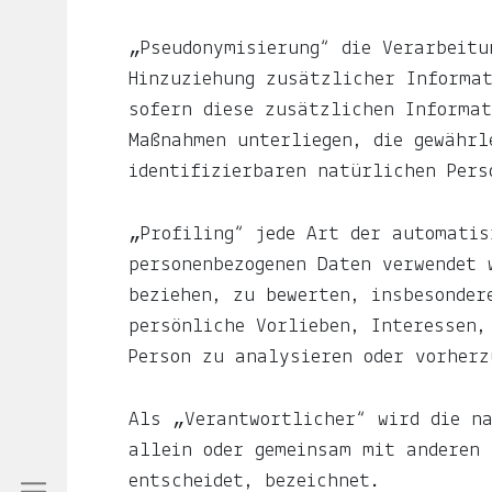
Über
das
„Pseudonymisierung“ die Verarbeitu
Leben
Hinzuziehung zusätzlicher Informat
mit
sofern diese zusätzlichen Informat
Kind.
Maßnahmen unterliegen, die gewährl
identifizierbaren natürlichen Pers
Über
das
„Profiling“ jede Art der automatis
Leben
personenbezogenen Daten verwendet 
in
beziehen, zu bewerten, insbesonder
Indien
persönliche Vorlieben, Interessen,
und
Person zu analysieren oder vorherz
Deutschland.
Als „Verantwortlicher“ wird die na
Mehr
allein oder gemeinsam mit anderen 
erfährst
entscheidet, bezeichnet.