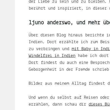
Auf
der Liebe zu sein und zu bleiben. 
ljuno
berührt und inspiriert, in dieser 
sammle
ich:
ljuno anderswo, und mehr üb
Über diesen Blog hinaus berichte 
Notizen
Indien. Dort erzählte ich zum Bei
über
zu verbringen und
mit Baby in Indi
mein
Windelfrei in Indien
habe ich dort
Leben.
Dort findest du auch eine Besprec
Geborgenheit in der Fremde schrie
Über
das
Bilder aus meinem Alltag findest 
Frau-
und
Und wenn du selbst auf Reisen ode
Muttersein.
erzählen, dann schau dir
dieses Bü