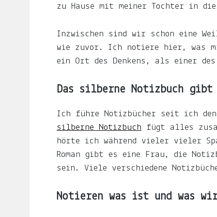
zu Hause mit meiner Tochter in di
LJUNO
Inzwischen sind wir schon eine Wei
wie zuvor. Ich notiere hier, was m
IMPRESSUM
ein Ort des Denkens, als einer de
DATENSCHUTZ
Das silberne Notizbuch gibt
Ich führe Notizbücher seit ich den
silberne Notizbuch
fügt alles zusa
hörte ich während vieler vieler Sp
Roman gibt es eine Frau, die Notiz
sein. Viele verschiedene Notizbüch
Willkommen
Notieren was ist und was wi
In