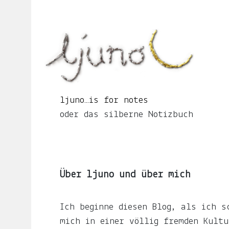
Springe
zum
Seiteninhalt
ljuno…
is
for
notes
oder
ljuno…is for notes
das
oder das silberne Notizbuch
silberne
Notizbuch
Über ljuno und über mich
START
Ich beginne diesen Blog, als ich s
mich in einer völlig fremden Kultu
ÜBER