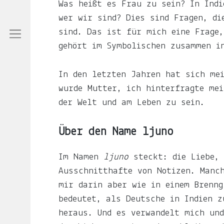
ljuno
Was heißt es Frau zu sein? In Indi
steckt:
wer wir sind? Dies sind Fragen, di
sind. Das ist für mich eine Frage
die
gehört im Symbolischen zusammen in
Liebe,
der
In den letzten Jahren hat sich me
Mond,
wurde Mutter, ich hinterfragte mei
der
der Welt und am Leben zu sein.
Name
meiner
Über den Name ljuno
Tochter
Im Namen
ljuno
steckt: die Liebe, 
und
Ausschnitthafte von Notizen. Manch
die
mir darin aber wie in einem Brenng
Notiz.
bedeutet, als Deutsche in Indien z
heraus. Und es verwandelt mich un