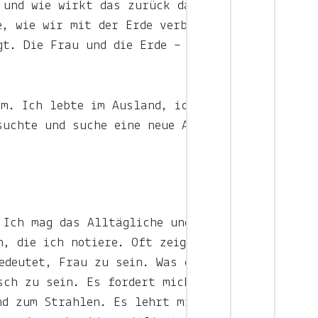
 und wie wirkt das zurück darauf,
e, wie wir mit der Erde verbunden
gt. Die Frau und die Erde – das
hm. Ich lebte im Ausland, ich
suchte und suche eine neue Art, in
 Ich mag das Alltägliche und
n, die ich notiere. Oft zeigt sich
edeutet, Frau zu sein. Was es
sch zu sein. Es fordert mich
nd zum Strahlen. Es lehrt mich, in