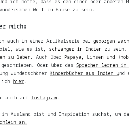
Und ich hoffe, dass es den einen oder anderen 
wundersamen Welt zu Hause zu sein.
er mich:
ich auch in einer Artikelserie bei
geborgen wac
spiel, wie es ist,
schwanger in Indien
zu sein,
en zu leben
. Auch über
Papaya, Linsen und Kno
 geschrieben. Oder über das
Sprechen lernen in 
hung wunderschöner
Kinderbücher aus Indien u
nd 
b ich
hier
.
du auch auf
Instagram
.
r im Ausland bist und Inspiration suchst, um d
chlein an.