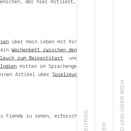
Menschen, der hier mitliest,
hsen
über mein Leben mit Kind in
 ein
Wochenbett zwischen den Welten
blauch zum Beikoststart
und
Indien
mitten im Sprachengewirr.
einen Artikel über
Spielzeug
. Über
ÜBER LJUNO UND ÜBER MICH
as Fremde zu sehen, erforschen und