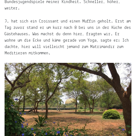
erfährst
Bundesjugendspiele meiner Kindheit. Schneller, höher,
Du
weiter.
hier
.
J. hat sich ein Croissant und einen Muffin geholt. Erst am
Tag zuvor stand er um kurz nach 8 bei uns in der Küche des
Gästehauses. Was machst du denn hier, fragten wir. Er
Du
wohne um die Ecke und käme gerade vom Yoga, sagte er: Ich
willst
dachte, hier will vielleicht jemand zum Matrimandir zum
keine
Meditieren mitkommen.
Notiz
verpassen?
Gib
deine
E-
Mail-
Adresse
an
und
Du
erfährst,
wenn