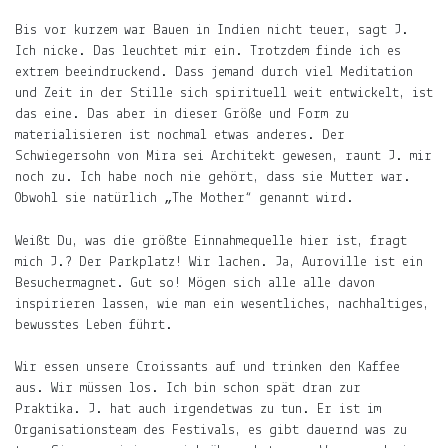
Bis vor kurzem war Bauen in Indien nicht teuer, sagt J.
Ich nicke. Das leuchtet mir ein. Trotzdem finde ich es
extrem beeindruckend. Dass jemand durch viel Meditation
und Zeit in der Stille sich spirituell weit entwickelt, ist
das eine. Das aber in dieser Größe und Form zu
materialisieren ist nochmal etwas anderes. Der
Schwiegersohn von Mira sei Architekt gewesen, raunt J. mir
noch zu. Ich habe noch nie gehört, dass sie Mutter war.
Obwohl sie natürlich „The Mother“ genannt wird.
Weißt Du, was die größte Einnahmequelle hier ist, fragt
mich J.? Der Parkplatz! Wir lachen. Ja, Auroville ist ein
Besuchermagnet. Gut so! Mögen sich alle alle davon
inspirieren lassen, wie man ein wesentliches, nachhaltiges,
bewusstes Leben führt.
Wir essen unsere Croissants auf und trinken den Kaffee
aus. Wir müssen los. Ich bin schon spät dran zur
Praktika. J. hat auch irgendetwas zu tun. Er ist im
Organisationsteam des Festivals, es gibt dauernd was zu