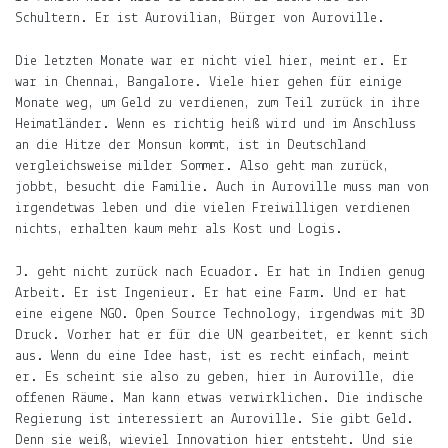
Schultern. Er ist Aurovilian, Bürger von Auroville.
Die letzten Monate war er nicht viel hier, meint er. Er
war in Chennai, Bangalore. Viele hier gehen für einige
Monate weg, um Geld zu verdienen, zum Teil zurück in ihre
Heimatländer. Wenn es richtig heiß wird und im Anschluss
an die Hitze der Monsun kommt, ist in Deutschland
vergleichsweise milder Sommer. Also geht man zurück,
jobbt, besucht die Familie. Auch in Auroville muss man von
irgendetwas leben und die vielen Freiwilligen verdienen
nichts, erhalten kaum mehr als Kost und Logis.
J. geht nicht zurück nach Ecuador. Er hat in Indien genug
Arbeit. Er ist Ingenieur. Er hat eine Farm. Und er hat
eine eigene NGO. Open Source Technology, irgendwas mit 3D
Druck. Vorher hat er für die UN gearbeitet, er kennt sich
aus. Wenn du eine Idee hast, ist es recht einfach, meint
er. Es scheint sie also zu geben, hier in Auroville, die
offenen Räume. Man kann etwas verwirklichen. Die indische
Regierung ist interessiert an Auroville. Sie gibt Geld.
Denn sie weiß, wieviel Innovation hier entsteht. Und sie