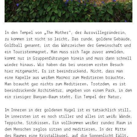
es
was
Neues
gibt.
In den Tempel von „The Mother“, der Aurovillegründerin,
E-
zu kommen ist nicht so leicht. Das runde, goldene Gebäude,
Mail-
Golfball genannt, ist das Wahrzeichen der Gemeinschaft und
Adresse
ein Touristenmagnet. Man muss sich Tage zuvor anmelden,
Abonnieren
kommt nur in Gruppenführungen hinein und muss dann schnell
wieder hinaus. Wir haben das bei unserem ersten Besuch
hier mitgemacht. Es ist beeindruckend. Nicht, dass man
Gern
eine Kapelle aus weißem Marmor zum Meditieren bräuchte.
gelesen
Man braucht gar nichts zum Meditieren. Trotzdem, es ist
beeindruckende Architektur, umgeben von einem Park, in dem
Die
ein riesiger Banyan-Baum steht. Ein Tempel der Natur.
Welt
in
Im Inneren in der goldenen Kugel ist es tatsächlich still.
die
Im innersten ist es noch stiller und alles ist weiß: Wände,
Arme
Teppiche, Sitzkissen. Ein vollkommen weißer runder Raum in
schließen.
dem Menschen reglos sitzen und meditieren. In der Mitte
Mary
des Raumes eine Kristallkugel, auf die Sonnenlicht fällt.