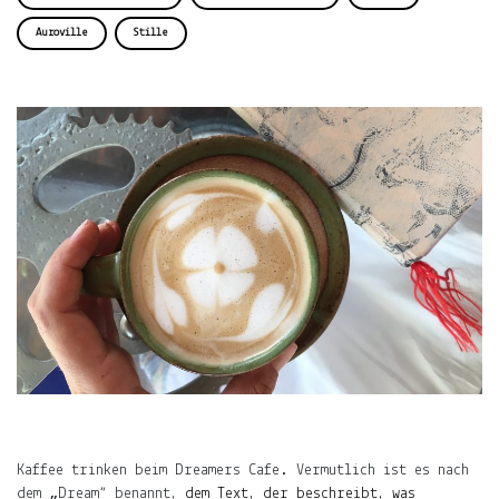
ÜBER
Auroville
Stille
LJUNO
IMPRESSUM
DATENSCHUTZ
Willkommen
In
ljuno
steckt:
die
Kaffee trinken beim Dreamers Cafe. Vermutlich ist es nach
Liebe,
dem „Dream“ benannt,
dem Text, der beschreibt, was