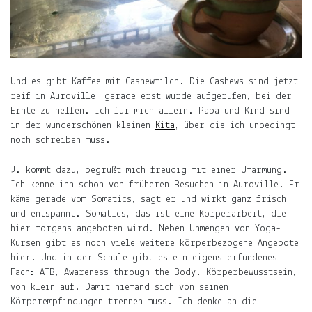
Über
das
Frau-
und
Muttersein.
Und es gibt Kaffee mit Cashewmilch. Die Cashews sind jetzt
Über
reif in Auroville, gerade erst wurde aufgerufen, bei der
das
Ernte zu helfen. Ich für mich allein. Papa und Kind sind
Leben
in der wunderschönen kleinen
Kita
, über die ich unbedingt
mit
noch schreiben muss.
Kind.
J. kommt dazu, begrüßt mich freudig mit einer Umarmung.
Über
Ich kenne ihn schon von früheren Besuchen in Auroville. Er
das
käme gerade vom Somatics, sagt er und wirkt ganz frisch
Leben
und entspannt. Somatics, das ist eine Körperarbeit, die
in
hier morgens angeboten wird. Neben Unmengen von Yoga-
Indien
Kursen gibt es noch viele weitere körperbezogene Angebote
und
hier. Und in der Schule gibt es ein eigens erfundenes
Deutschland.
Fach: ATB, Awareness through the Body. Körperbewusstsein,
von klein auf. Damit niemand sich von seinen
Mehr
Körperempfindungen trennen muss. Ich denke an die