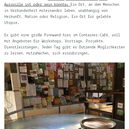
der
Auroville ist oder sein könnte:
Ein Ort, an dem Menschen
Mond,
in Verbundenheit miteinander leben, unabhängig von
der
Herkunft, Nation oder Religion. Ein Ort für gelebte
Name
Utopie.
meiner
Tochter
Es gibt eine große Pinnwand hier im Container-Café, voll
mit Angeboten für Workshops, Vorträge, Projekte,
und
Dienstleistungen. Jeden Tag gibt es Dutzende Möglichkeiten
die
zu lernen, mitzumachen, sich einzubringen.
Notiz.
Auf
ljuno
sammle
ich:
Notizen
über
mein
Leben.