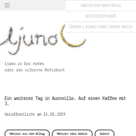
Springe
NEUSTER BEITRAG
zum
Seiteninhalt
NOTIZBÜCHER
×
ÜBER LJUNO UND ÜBER MICH
ljuno…
is
ljuno…is for notes
for
oder das silberne Notizbuch
notes
oder
das
silberne
Notizbuch
Ein weiterer Tag in Auroville. Auf einen Kaffee mit
J.
Veröffentlicht am
15.03.2019
START
Notizen aus dem Alltag
Notizen über Arbeit
Arbeit