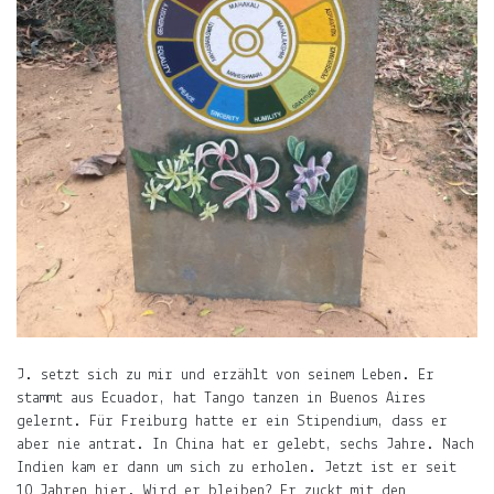
für
ljuno
Am
besten
schreibe
ich
bei
einem
Hafermilch-
Cappuccino.
Wenn
Du
gerne
mehr
lesen
J. setzt sich zu mir und erzählt von seinem Leben. Er
möchtest,
stammt aus Ecuador, hat Tango tanzen in Buenos Aires
spendiere
gelernt. Für Freiburg hatte er ein Stipendium, dass er
mir
aber nie antrat. In China hat er gelebt, sechs Jahre. Nach
einen
Indien kam er dann um sich zu erholen. Jetzt ist er seit
Kaffee!
10 Jahren hier. Wird er bleiben? Er zuckt mit den