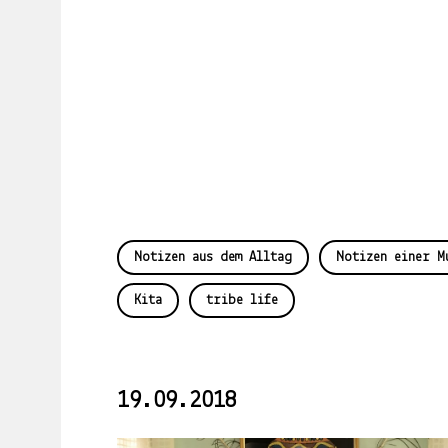
Die
Welt
in
die
Arme
schließen.
Mary
Oliver
Schwimmen.
Notizen aus dem Alltag
Notizen einer M
Warum
es
Kita
tribe life
kompliziert
ist,
in
19.09.2018
Indien
einen