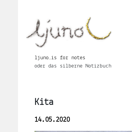
Springe
zum
Seiteninhalt
ljuno…
is
for
notes
oder
ljuno…is for notes
das
oder das silberne Notizbuch
silberne
Notizbuch
Kita
START
14.05.2020
ÜBER