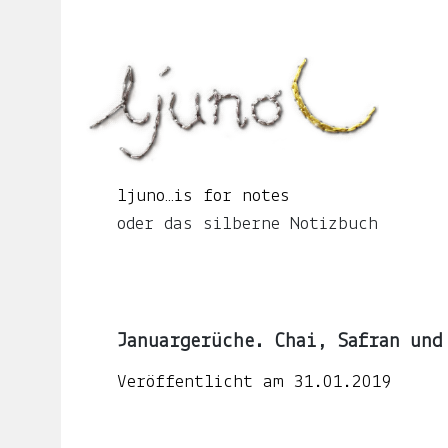
Springe
zum
Seiteninhalt
ljuno…
is
for
notes
oder
ljuno…is for notes
das
oder das silberne Notizbuch
silberne
Notizbuch
Januargerüche. Chai, Safran und
START
Veröffentlicht am
31.01.2019
ÜBER