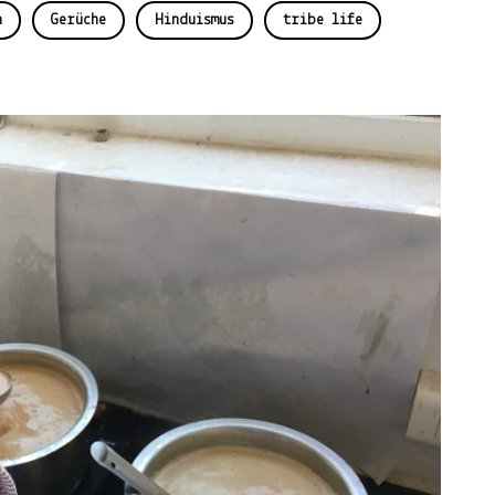
n
Gerüche
Hinduismus
tribe life