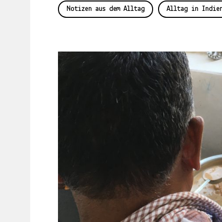
Notizen aus dem Alltag
Alltag in Indie
LJUNO
IMPRESSUM
DATENSCHUTZ
Willkommen
In