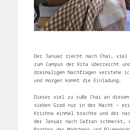
ljuno
steckt:
die
Liebe,
der
Mond,
Der Januar riecht nach Chai, viel
der
zum Campus der Kita überreicht un
Name
dreimaligem Nachfragen verstehe ic
meiner
und morgen kommt die Einladung.
Tochter
Dieser viel zu süße Chai an diesem
und
sieben Grad nur in der Nacht – eri
die
Krishna einmal brachte und der na
Notiz.
der Januar nach Safran schmeckt, 
Brotbox des Mädchens und Blumenkoh