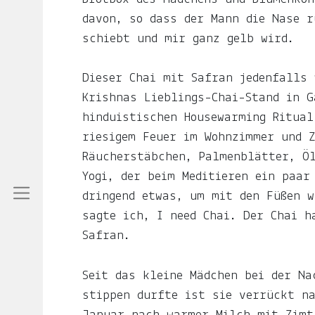
Auf
davon, so dass der Mann die Nase r
ljuno
schiebt und mir ganz gelb wird.
sammle
ich:
Dieser Chai mit Safran jedenfalls 
Krishnas Lieblings-Chai-Stand in G
Notizen
hinduistischen Housewarming Ritual
über
riesigem Feuer im Wohnzimmer und Z
mein
Räucherstäbchen, Palmenblätter, Ö
Leben.
Yogi, der beim Meditieren ein paar
dringend etwas, um mit den Füßen w
Über
sagte ich, I need Chai. Der Chai h
das
Safran.
Frau-
und
Seit das kleine Mädchen bei der Na
Muttersein.
stippen durfte ist sie verrückt n