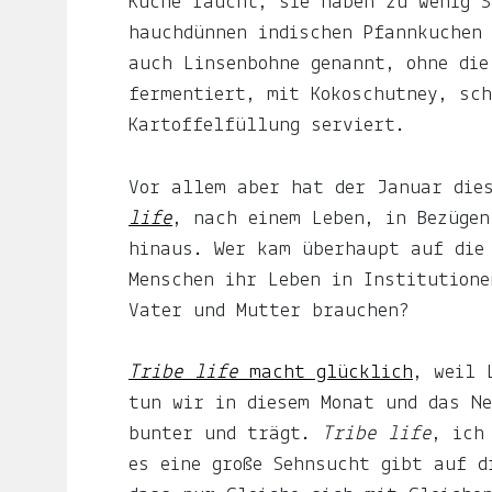
Küche raucht, sie haben zu wenig S
Du
hauchdünnen indischen Pfannkuchen
hier
auch Linsenbohne genannt, ohne die
.
fermentiert, mit Kokoschutney, sc
Kartoffelfüllung serviert.
Du
willst
Vor allem aber hat der Januar die
keine
Notiz
life
, nach einem Leben, in Bezügen
verpassen?
hinaus. Wer kam überhaupt auf die
Menschen ihr Leben in Institutione
Gib
Vater und Mutter brauchen?
deine
E-
Tribe life
macht glücklich
, weil 
Mail-
tun wir in diesem Monat und das N
Adresse
bunter und trägt.
Tribe life
, ich
an
es eine große Sehnsucht gibt auf d
und