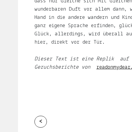
dass nur Gleiche sich mit Gleiche
Du
wunderbaren Duft vor allem dann, w
erfährst,
Hand in die andere wandern und Kin
wenn
ganz eigene Sprache erfinden, glüc
es
Glück, allerdings, wird überall au
was
hier, direkt vor der Tür.
Neues
gibt.
Dieser Text ist eine Replik auf 
Geruchsberichte von
readonmydea
E-
Mail-
Adresse
Abonnieren
Gern
Continue
<
gelesen
Reading