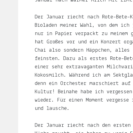
Januar nach warmer Milch mit Zimt
Über
das
Der Januar riecht nach Rote-Bete-K
Leben
Bioladen meiner Wahl, von dem ich 
mit
nur in Papier verpackt zu meinem g
Kind.
hat Großes vor und ein Konzert org
Chai also sondern Häppchen, alles 
Über
feinsten. Dazu als erstes Rote-Be
das
einer sehr extravaganten Milchvar
Leben
Kokosmilch. Während ich am Sektgla
in
denn ein Orchester marschiert auf
Indien
Kultur! Beinahe habe ich vergessen
und
wieder. Für einen Moment vergesse 
Deutschland.
und lausche.
Mehr
Der Januar riecht nach den ersten
erfährst