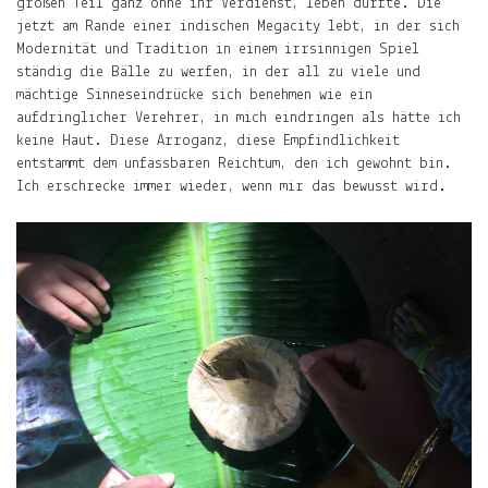
großen Teil ganz ohne ihr Verdienst, leben durfte. Die
erfährst
jetzt am Rande einer indischen Megacity lebt, in der sich
Du
Modernität und Tradition in einem irrsinnigen Spiel
hier
ständig die Bälle zu werfen, in der all zu viele und
.
mächtige Sinneseindrücke sich benehmen wie ein
aufdringlicher Verehrer, in mich eindringen als hätte ich
Du
keine Haut. Diese Arroganz, diese Empfindlichkeit
willst
entstammt dem unfassbaren Reichtum, den ich gewohnt bin.
keine
Ich erschrecke immer wieder, wenn mir das bewusst wird.
Notiz
verpassen?
Gib
deine
E-
Mail-
Adresse
an
und
Du
erfährst,
wenn