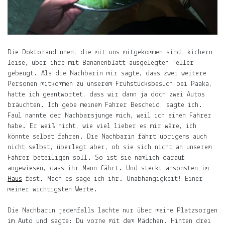
es
was
Neues
gibt.
Die Doktorandinnen, die mit uns mitgekommen sind, kichern
E-
leise, über ihre mit Bananenblatt ausgelegten Teller
Mail-
gebeugt. Als die Nachbarin mir sagte, dass zwei weitere
Adresse
Personen mitkommen zu unserem Frühstücksbesuch bei Paaka,
Abonnieren
hatte ich geantwortet, dass wir dann ja doch zwei Autos
bräuchten. Ich gebe meinem Fahrer Bescheid, sagte ich.
Faul nannte der Nachbarsjunge mich, weil ich einen Fahrer
Gern
habe. Er weiß nicht, wie viel lieber es mir wäre, ich
gelesen
könnte selbst fahren. Die Nachbarin fährt übrigens auch
nicht selbst, überlegt aber, ob sie sich nicht an unserem
Die
Fahrer beteiligen soll. So ist sie nämlich darauf
Welt
angewiesen, dass ihr Mann fährt. Und steckt ansonsten
im
in
Haus
fest. Mach es sage ich ihr. Unabhängigkeit! Einer
die
meiner wichtigsten Werte.
Arme
schließen.
Die Nachbarin jedenfalls lachte nur über meine Platzsorgen
Mary
im Auto und sagte: Du vorne mit dem Mädchen. Hinten drei