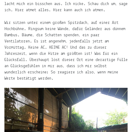
lacht mich ein bisschen aus. Ich nicke. Schau dich um, sage
der
ich. Hier atmet alles. Hier kann auch ich atmen.
Mond,
der
Wir sitzen unter einem großen Spitzdach, auf einer Art
Name
Hochbühne. Ringsum keine Wände, dafür Geländer aus dünnem
meiner
Bambus. Bäume, die Schatten spenden, ein paar
Tochter
Ventilatoren. Es ist angenehm, jedenfalls jetzt am
Vormittag. Keine AC. KEINE AC! Und das zu dieser
und
Jahreszeit, wenn die Hitze am größten ist! Was für ein
die
Glücksfall. Überhaupt löst dieser Ort eine derartige Fülle
Notiz.
an Glücksgefühlen in mir aus, dass ich mir selbst
wunderlich erscheine: So reagiere ich also, wenn meine
Auf
Werte bestätigt werden.
ljuno
sammle
ich:
Notizen
über
mein
Leben.