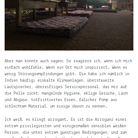
Über
das
Frau-
und
Muttersein.
Über
das
Leben
Aber man könnte auch sagen: So reagiere ich, wenn ich mich
mit
einfach wohlfühle. Wenn ein Ort mich inspiriert. Wenn es
Kind.
wenig Störungsempfindungen gibt. Die habe ich nämlich in
Indien häufig: eiskalte Klimaanlagen, übersteuerte
Über
Lautsprecher, übereifriges Servicepersonal, das mir auf
das
die Pelle rückt, mangelnde Hygiene, eklige Gerüche, Lärm
Leben
und Abgase, totfrittiertes Essen, falscher Pomp aus
in
schlechtem Material, um einige davon zu nennen.
Indien
und
Ich weiß, es klingt arrogant. Es ist die Arroganz einer
Deutschland.
extrem privilegierten und einigermaßen sensiblen weißen
Person, die unter extrem günstigen Bedingungen, und zum
Mehr