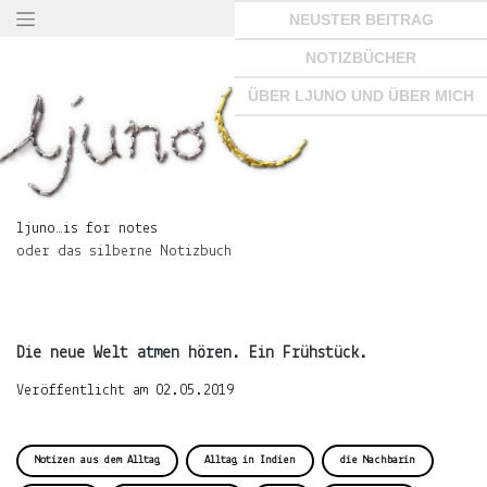
Springe
NEUSTER BEITRAG
zum
Seiteninhalt
NOTIZBÜCHER
×
ÜBER LJUNO UND ÜBER MICH
ljuno…
is
ljuno…is for notes
for
oder das silberne Notizbuch
notes
oder
das
silberne
Notizbuch
Die neue Welt atmen hören. Ein Frühstück.
Veröffentlicht am
02.05.2019
START
Notizen aus dem Alltag
Alltag in Indien
die Nachbarin