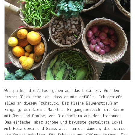
Wir parken die Autos, gehen auf das Lokal zu. Auf den
ersten Blick sehe ich, dass es mir gefällt. Ich genieße
alles an diesem Frühstück: Der kleine Blumenstrauß am
Eingang, der kleine Markt im Eingangsbereich, die Körbe
mit Obst und Gemüse, von Biohändlern aus der Umgebung.
Das einfache, aber schöne und bewusste gestaltete Lokal
mit Holzmöbeln und Grassmatten an den Wänden, die, werden