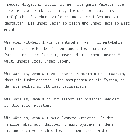
Über
Freude, Mitgefühl, Stolz, Scham – die ganze Palette, die
das
unserem Leben Farbe verleiht, die uns überhaupt erst
Frau-
ermöglicht, Beziehung zu leben und zu genießen und zu
und
gestalten. Die unser Leben so reich und unser Herz so weit
Muttersein.
macht.
Über
Wie viel Mit-Gefühl könnte entstehen, wenn mir mit-fühlen
das
lernen, unsere Kinder fühlen, uns selbst, unsere
Leben
Partnerinnen und Partner, unsere Mitmenschen, unsere Mit-
mit
Welt, unsere Erde, unser Leben.
Kind.
Wie wäre es, wenn wir von unseren Kindern nicht erwarten,
Über
dass sie funktionieren, sich anzupassen an ein System, an
das
dem wir selbst so oft fast verzweifeln.
Leben
in
Wie wäre es, wenn auch wir selbst ein bisschen weniger
Indien
funktionieren müssten.
und
Deutschland.
Wie wäre es, wenn wir neue Systeme kreieren. In der
Familie, aber auch darüber hinaus. Systeme, in denen
Mehr
niemand sich von sich selbst trennen muss, um die