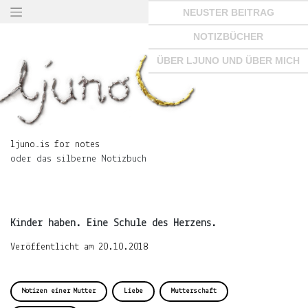
Springe
NEUSTER BEITRAG
zum
Seiteninhalt
NOTIZBÜCHER
×
ÜBER LJUNO UND ÜBER MICH
ljuno…
is
ljuno…is for notes
for
oder das silberne Notizbuch
notes
oder
das
silberne
Notizbuch
Kinder haben. Eine Schule des Herzens.
Veröffentlicht am
20.10.2018
START
Notizen einer Mutter
Liebe
Mutterschaft