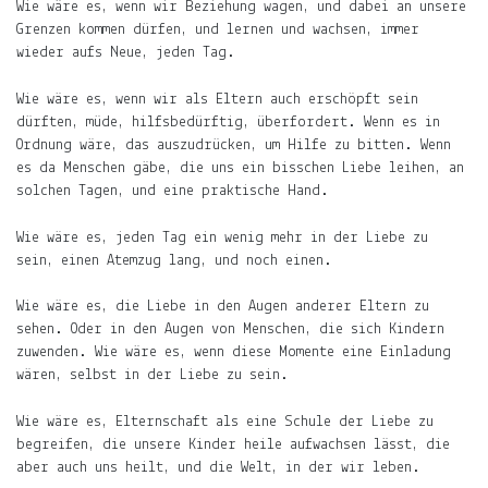
Wie wäre es, wenn wir Beziehung wagen, und dabei an unsere
es
Grenzen kommen dürfen, und lernen und wachsen, immer
was
wieder aufs Neue, jeden Tag.
Neues
gibt.
Wie wäre es, wenn wir als Eltern auch erschöpft sein
dürften, müde, hilfsbedürftig, überfordert. Wenn es in
E-
Ordnung wäre, das auszudrücken, um Hilfe zu bitten. Wenn
Mail-
es da Menschen gäbe, die uns ein bisschen Liebe leihen, an
Adresse
solchen Tagen, und eine praktische Hand.
Abonnieren
Wie wäre es, jeden Tag ein wenig mehr in der Liebe zu
sein, einen Atemzug lang, und noch einen.
Gern
gelesen
Wie wäre es, die Liebe in den Augen anderer Eltern zu
sehen. Oder in den Augen von Menschen, die sich Kindern
Die
zuwenden. Wie wäre es, wenn diese Momente eine Einladung
Welt
wären, selbst in der Liebe zu sein.
in
die
Wie wäre es, Elternschaft als eine Schule der Liebe zu
Arme
begreifen, die unsere Kinder heile aufwachsen lässt, die
schließen.
aber auch uns heilt, und die Welt, in der wir leben.
Mary