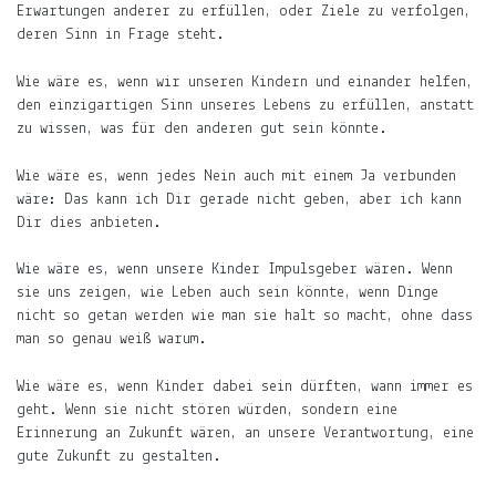
erfährst
Erwartungen anderer zu erfüllen, oder Ziele zu verfolgen,
Du
deren Sinn in Frage steht.
hier
.
Wie wäre es, wenn wir unseren Kindern und einander helfen,
den einzigartigen Sinn unseres Lebens zu erfüllen, anstatt
Du
zu wissen, was für den anderen gut sein könnte.
willst
Wie wäre es, wenn jedes Nein auch mit einem Ja verbunden
keine
wäre: Das kann ich Dir gerade nicht geben, aber ich kann
Notiz
Dir dies anbieten.
verpassen?
Wie wäre es, wenn unsere Kinder Impulsgeber wären. Wenn
Gib
sie uns zeigen, wie Leben auch sein könnte, wenn Dinge
deine
nicht so getan werden wie man sie halt so macht, ohne dass
E-
man so genau weiß warum.
Mail-
Adresse
Wie wäre es, wenn Kinder dabei sein dürften, wann immer es
an
geht. Wenn sie nicht stören würden, sondern eine
und
Erinnerung an Zukunft wären, an unsere Verantwortung, eine
Du
gute Zukunft zu gestalten.
erfährst,
wenn