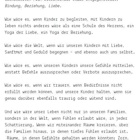
der
Bindung, Beziehung, Liebe.
Mond,
der
Wie wäre es, wenn Kinder zu begleiten, mit Kindern zu
Name
leben nichts anderes wäre als eine Schule des Herzens, ein
meiner
Yoga der Liebe, ein Yoga der Beziehung.
Tochter
Wie wäre die Welt, wenn wir unseren Kindern mit Liebe,
und
Sanftmut und Geduld begegnen – und ebenso auch uns selbst.
die
Notiz.
Wie wäre es, wenn unseren Kindern unsere Gefühle mitteilen,
anstatt Befehle auszusprechen oder Verbote auszusprechen.
Auf
ljuno
Wie wäre es, wenn wir trauern, wenn Bedürfnisse nicht
sammle
erfüllt werden können, und unsere Kinder halten, wenn sie
ich:
genau darüber ebenfalls traurig oder wütend sind.
Notizen
Und wie wäre unser Leben nicht nur in unseren Familien,
über
sondern in der Welt, wenn Fühlen erlaubt wäre, in jeder
mein
Schattierung. Wenn wir miteinander Räume kreieren, über
Leben.
die Familien hinaus, in denen tiefes Fühlen erlaubt ist.
Räume, in denen Gefühlte gehalten werden könnten: Zorn,