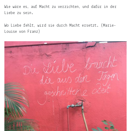
Oliver
Wie wäre es, auf Macht zu verzichten, und dafür in der
Schwimmen.
Liebe zu sein.
Warum
es
Wo Liebe fehlt, wird sie durch Macht ersetzt. (Marie-
kompliziert
Louise von Franz)
ist,
in
Indien
einen
Bikini
zu
tragen.
Finden
Support