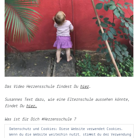
für
ljuno
Am
besten
schreibe
ich
bei
einem
Hafermilch-
Cappuccino.
Wenn
Du
gerne
Das Video Herzensschule findest Du
hier
.
mehr
lesen
Susannes Text dazu, wie eine Elternschule aussehen könnte,
möchtest,
findet Du
hier.
spendiere
mir
Was ist für Dich #Herzensschule ?
einen
Datenschutz und Cookies: Diese Website verwendet Cookies.
Kaffee!
Wenn du die Website weiterhin nutzt, stimmst du der Verwendung