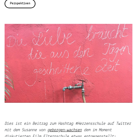
ÜBER
Perspektiven
LJUNO
IMPRESSUM
DATENSCHUTZ
Willkommen
In
ljuno
steckt:
Dies ist ein Beitrag zum Hashtag #Herzensschule auf Twitter
die
mit dem Susanne von
geborgen-wachsen
dem im Moment
Liebe,
diskutierten Film Elternschule etwas entgegenstellt: