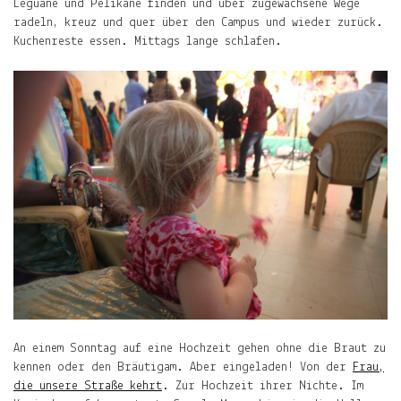
Leguane und Pelikane finden und über zugewachsene Wege
der
radeln, kreuz und quer über den Campus und wieder zurück.
Mond,
Kuchenreste essen. Mittags lange schlafen.
der
Name
meiner
Tochter
und
die
Notiz.
Auf
ljuno
sammle
ich:
Notizen
über
An einem Sonntag auf eine Hochzeit gehen ohne die Braut zu
mein
kennen oder den Bräutigam. Aber eingeladen! Von der
Frau,
Leben.
die unsere Straße kehrt
. Zur Hochzeit ihrer Nichte. Im