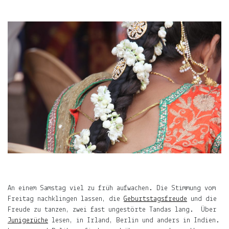
ÜBER
LJUNO
IMPRESSUM
DATENSCHUTZ
Willkommen
In
ljuno
An einem Samstag viel zu früh aufwachen. Die Stimmung vom
steckt:
Freitag nachklingen lassen, die
Geburtstagsfreude
und die
Freude zu tanzen, zwei fast ungestörte Tandas lang. Über
die
Junigerüche
lesen, in Irland, Berlin und anders in Indien.
Liebe,