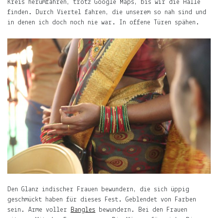
Kreis herumfahren, trotz Google Maps, bis wir die Halle
Über
finden. Durch Viertel fahren, die unserem so nah sind und
das
in denen ich doch noch nie war. In offene Türen spähen.
Frau-
und
Muttersein.
Über
das
Leben
mit
Kind.
Über
das
Leben
in
Indien
und
Den Glanz indischer Frauen bewundern, die sich üppig
Deutschland.
geschmückt haben für dieses Fest. Geblendet von Farben
sein. Arme voller
Bangles
bewundern. Bei den Frauen
Mehr