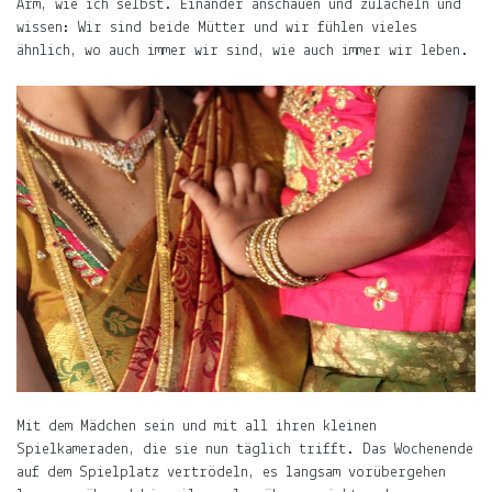
Arm, wie ich selbst. Einander anschauen und zulächeln und
es
wissen: Wir sind beide Mütter und wir fühlen vieles
was
ähnlich, wo auch immer wir sind, wie auch immer wir leben.
Neues
gibt.
E-
Mail-
Adresse
Abonnieren
Gern
gelesen
Die
Welt
in
die
Mit dem Mädchen sein und mit all ihren kleinen
Arme
Spielkameraden, die sie nun täglich trifft. Das Wochenende
schließen.
auf dem Spielplatz vertrödeln, es langsam vorübergehen
Mary