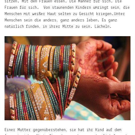
sitzen. Mit den Frauen essen. Die Männer für sich. Die
erfährst
Frauen für sich. Von staunenden Kindern umringt sein, die
Du
Menschen mit weißer Haut selten zu Gesicht kriegen.Unter
hier
Menschen sein die anders, ganz anders leben. Es ganz
.
natürlich finden, in ihrer Mitte zu sein. Lächeln.
Du
willst
keine
Notiz
verpassen?
Gib
deine
E-
Mail-
Adresse
an
und
Du
erfährst,
Einer Mutter gegenüberstehen, sie hat ihr Kind auf dem
wenn