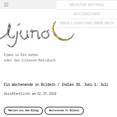
Springe
NEUSTER BEITRAG
zum
Seiteninhalt
NOTIZBÜCHER
×
ÜBER LJUNO UND ÜBER MICH
ljuno…
is
ljuno…is for notes
for
oder das silberne Notizbuch
notes
oder
das
silberne
Notizbuch
Ein Wochenende in Bildern / Indien 30. Juni-1. Juli
Veröffentlicht am
02.07.2018
START
Notizen aus dem Alltag
Wochenende in Bildern