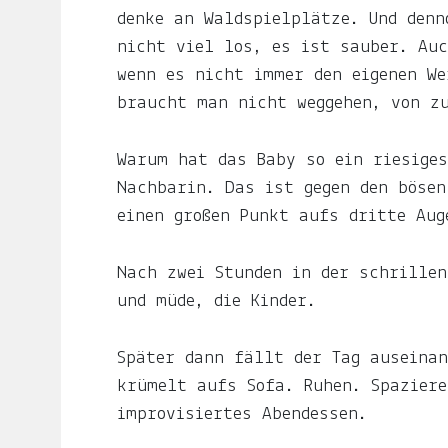
Du
denke an Waldspielplätze. Und denn
hier
nicht viel los, es ist sauber. Auc
.
wenn es nicht immer den eigenen W
braucht man nicht weggehen, von z
Du
willst
Warum hat das Baby so ein riesiges
keine
Nachbarin. Das ist gegen den bösen
Notiz
einen großen Punkt aufs dritte Aug
verpassen?
Gib
Nach zwei Stunden in der schrillen
deine
und müde, die Kinder.
E-
Mail-
Später dann fällt der Tag auseinan
Adresse
krümelt aufs Sofa. Ruhen. Spazier
an
improvisiertes Abendessen.
und