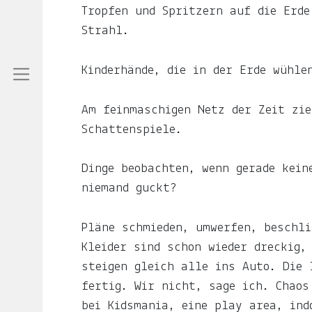
Über
Tropfen und Spritzern auf die Erd
das
Strahl.
Leben
mit
Kinderhände, die in der Erde wühle
Kind.
Am feinmaschigen Netz der Zeit zie
Über
Schattenspiele.
das
Leben
Dinge beobachten, wenn gerade kein
in
niemand guckt?
Indien
und
Pläne schmieden, umwerfen, beschli
Deutschland.
Kleider sind schon wieder dreckig,
steigen gleich alle ins Auto. Die 
Mehr
fertig. Wir nicht, sage ich. Chaos
erfährst
bei Kidsmania, eine play area, ind