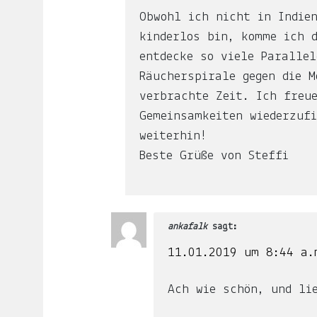
Die
Obwohl ich nicht in Indien
Welt
kinderlos bin, komme ich d
in
entdecke so viele Parallel
die
Räucherspirale gegen die M
Arme
verbrachte Zeit. Ich freu
schließen.
Gemeinsamkeiten wiederzuf
Mary
weiterhin!
Oliver
Beste Grüße von Steffi
Schwimmen.
Warum
es
kompliziert
ankafalk
sagt:
ist,
11.01.2019 um 8:44 a.
in
Indien
Ach wie schön, und li
einen