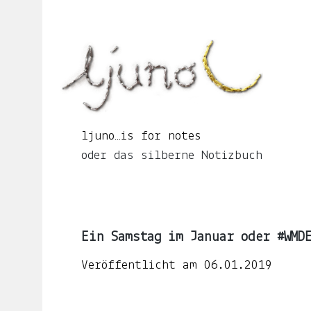
Springe
zum
Seiteninhalt
ljuno…
is
for
notes
oder
ljuno…is for notes
das
oder das silberne Notizbuch
silberne
Notizbuch
Ein Samstag im Januar oder #WMD
START
Veröffentlicht am
06.01.2019
ÜBER