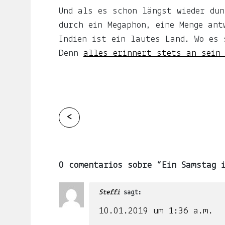
Du
Und als es schon längst wieder dun
erfährst,
durch ein Megaphon, eine Menge ant
wenn
Indien ist ein lautes Land. Wo es 
es
Denn
alles erinnert stets an sein 
was
Neues
gibt.
Continue
<
E-
Reading
Mail-
Adresse
Abonnieren
0 comentarios sobre “
Ein Samstag 
Steffi
sagt:
Gern
gelesen
10.01.2019 um 1:36 a.m.