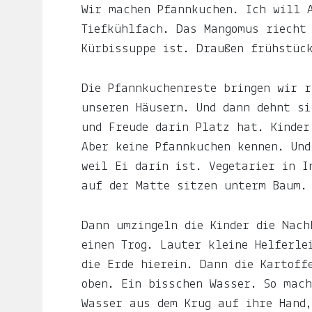
Auf
Wir machen Pfannkuchen. Ich will 
ljuno
Tiefkühlfach. Das Mangomus riecht
sammle
Kürbissuppe ist. Draußen frühstüc
ich:
Die Pfannkuchenreste bringen wir r
Notizen
unseren Häusern. Und dann dehnt si
über
und Freude darin Platz hat. Kinder
mein
Aber keine Pfannkuchen kennen. Und
Leben.
weil Ei darin ist. Vegetarier in I
auf der Matte sitzen unterm Baum.
Über
das
Dann umzingeln die Kinder die Nach
Frau-
einen Trog. Lauter kleine Helferle
und
die Erde hierein. Dann die Kartoff
Muttersein.
oben. Ein bisschen Wasser. So mach
Wasser aus dem Krug auf ihre Hand,