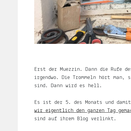
ljuno
steckt:
die
Liebe,
der
Mond,
der
Name
Erst der Muezzin. Dann die Rufe de
meiner
irgendwo. Die Trommeln hört man, s
Tochter
sind. Dann wird es hell.
und
Es ist der 5. des Monats und dami
die
wir eigentlich den ganzen Tag gema
Notiz.
sind auf ihrem Blog verlinkt.