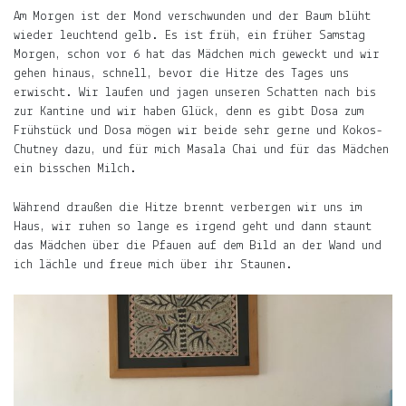
es
Am Morgen ist der Mond verschwunden und der Baum blüht
was
wieder leuchtend gelb. Es ist früh, ein früher Samstag
Neues
Morgen, schon vor 6 hat das Mädchen mich geweckt und wir
gibt.
gehen hinaus, schnell, bevor die Hitze des Tages uns
erwischt. Wir laufen und jagen unseren Schatten nach bis
E-
zur Kantine und wir haben Glück, denn es gibt Dosa zum
Mail-
Frühstück und Dosa mögen wir beide sehr gerne und Kokos-
Adresse
Chutney dazu, und für mich Masala Chai und für das Mädchen
Abonnieren
ein bisschen Milch.
Während draußen die Hitze brennt verbergen wir uns im
Gern
Haus, wir ruhen so lange es irgend geht und dann staunt
gelesen
das Mädchen über die Pfauen auf dem Bild an der Wand und
ich lächle und freue mich über ihr Staunen.
Die
Welt
in
die
Arme
schließen.
Mary