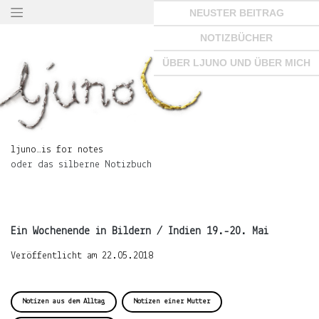
Springe
NEUSTER BEITRAG
zum
Seiteninhalt
NOTIZBÜCHER
×
ÜBER LJUNO UND ÜBER MICH
ljuno…
is
ljuno…is for notes
for
oder das silberne Notizbuch
notes
oder
das
silberne
Notizbuch
Ein Wochenende in Bildern / Indien 19.-20. Mai
Veröffentlicht am
22.05.2018
START
Notizen aus dem Alltag
Notizen einer Mutter