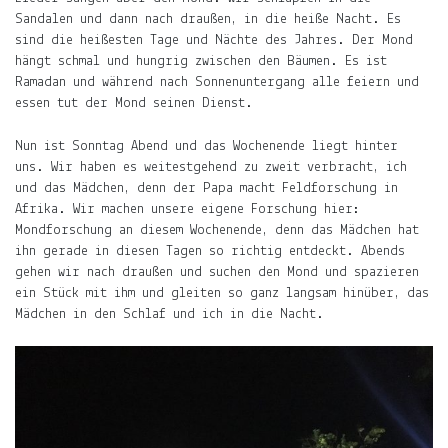
der
Sandalen und dann nach draußen, in die heiße Nacht. Es
Mond,
sind die heißesten Tage und Nächte des Jahres. Der Mond
der
hängt schmal und hungrig zwischen den Bäumen. Es ist
Name
Ramadan und während nach Sonnenuntergang alle feiern und
meiner
essen tut der Mond seinen Dienst.
Tochter
Nun ist Sonntag Abend und das Wochenende liegt hinter
und
uns. Wir haben es weitestgehend zu zweit verbracht, ich
die
und das Mädchen, denn der Papa macht Feldforschung in
Notiz.
Afrika. Wir machen unsere eigene Forschung hier:
Mondforschung an diesem Wochenende, denn das Mädchen hat
Auf
ihn gerade in diesen Tagen so richtig entdeckt. Abends
ljuno
gehen wir nach draußen und suchen den Mond und spazieren
sammle
ein Stück mit ihm und gleiten so ganz langsam hinüber, das
ich:
Mädchen in den Schlaf und ich in die Nacht.
Notizen
über
mein
Leben.