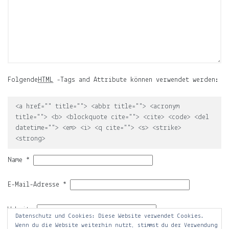
der
Mond,
der
Name
meiner
Tochter
Folgende
HTML
-Tags and Attribute können verwendet werden:
und
die
Notiz.
<a href="" title=""> <abbr title=""> <acronym
title=""> <b> <blockquote cite=""> <cite> <code> <del
Auf
datetime=""> <em> <i> <q cite=""> <s> <strike>
ljuno
<strong>
sammle
ich:
Name
*
Notizen
E-Mail-Adresse
*
über
mein
Website
Leben.
Datenschutz und Cookies: Diese Website verwendet Cookies.
Wenn du die Website weiterhin nutzt, stimmst du der Verwendung