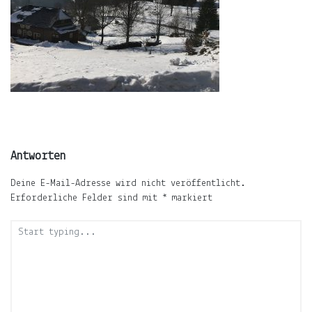
ÜBER
LJUNO
IMPRESSUM
DATENSCHUTZ
Antworten
Deine E-Mail-Adresse wird nicht veröffentlicht.
Erforderliche Felder sind mit
*
markiert
Willkommen
In
ljuno
steckt:
die
Liebe,