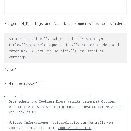
der
Mond,
der
Name
Folgende
HTML
-Tags and Attribute können verwendet werden:
meiner
Tochter
<a href="" title=""> <abbr title=""> <acronym
title=""> <b> <blockquote cite=""> <cite> <code> <del
und
datetime=""> <em> <i> <q cite=""> <s> <strike>
die
<strong>
Notiz.
Name
*
Auf
ljuno
E-Mail-Adresse
*
sammle
ich:
Website
Datenschutz und Cookies: Diese Website verwendet Cookies.
Notizen
Wenn du die Website weiterhin nutzt, stimmst du der Verwendung
über
von Cookies zu.
mein
Leben.
Weitere Informationen, beispielsweise zur Kontrolle von
Cookies, findest du hier:
Cookie-Richtlinie