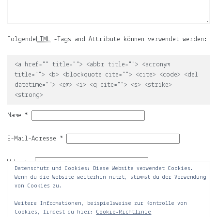
der
Mond,
der
Name
Folgende
HTML
-Tags and Attribute können verwendet werden:
meiner
Tochter
<a href="" title=""> <abbr title=""> <acronym
title=""> <b> <blockquote cite=""> <cite> <code> <del
und
datetime=""> <em> <i> <q cite=""> <s> <strike>
die
<strong>
Notiz.
Name
*
Auf
ljuno
E-Mail-Adresse
*
sammle
ich:
Website
Datenschutz und Cookies: Diese Website verwendet Cookies.
Notizen
Wenn du die Website weiterhin nutzt, stimmst du der Verwendung
über
von Cookies zu.
mein
Leben.
Weitere Informationen, beispielsweise zur Kontrolle von
Cookies, findest du hier:
Cookie-Richtlinie