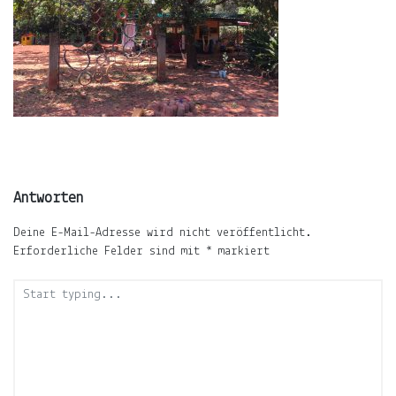
ÜBER
LJUNO
IMPRESSUM
DATENSCHUTZ
Antworten
Deine E-Mail-Adresse wird nicht veröffentlicht.
Erforderliche Felder sind mit
*
markiert
Willkommen
In
ljuno
steckt:
die
Liebe,