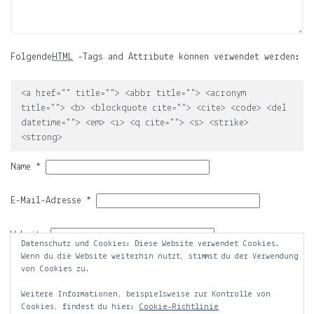
der
Mond,
der
Name
Folgende
HTML
-Tags and Attribute können verwendet werden:
meiner
Tochter
<a href="" title=""> <abbr title=""> <acronym
title=""> <b> <blockquote cite=""> <cite> <code> <del
und
datetime=""> <em> <i> <q cite=""> <s> <strike>
die
<strong>
Notiz.
Name
*
Auf
ljuno
E-Mail-Adresse
*
sammle
ich:
Website
Datenschutz und Cookies: Diese Website verwendet Cookies.
Notizen
Wenn du die Website weiterhin nutzt, stimmst du der Verwendung
über
von Cookies zu.
mein
Leben.
Weitere Informationen, beispielsweise zur Kontrolle von
Cookies, findest du hier:
Cookie-Richtlinie