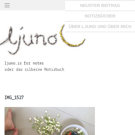
Springe
NEUSTER BEITRAG
zum
Seiteninhalt
NOTIZBÜCHER
×
ÜBER LJUNO UND ÜBER MICH
ljuno…
is
ljuno…is for notes
for
oder das silberne Notizbuch
notes
oder
das
silberne
Notizbuch
IMG_1527
START