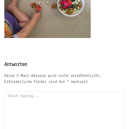
ÜBER
LJUNO
IMPRESSUM
DATENSCHUTZ
Antworten
Deine E-Mail-Adresse wird nicht veröffentlicht.
Erforderliche Felder sind mit
*
markiert
Willkommen
In
ljuno
steckt:
die
Liebe,