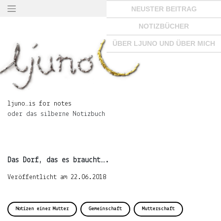
Springe
NEUSTER BEITRAG
zum
Seiteninhalt
NOTIZBÜCHER
×
ÜBER LJUNO UND ÜBER MICH
ljuno…
is
ljuno…is for notes
for
oder das silberne Notizbuch
notes
oder
das
silberne
Notizbuch
Das Dorf, das es braucht….
Veröffentlicht am
22.06.2018
START
Notizen einer Mutter
Gemeinschaft
Mutterschaft