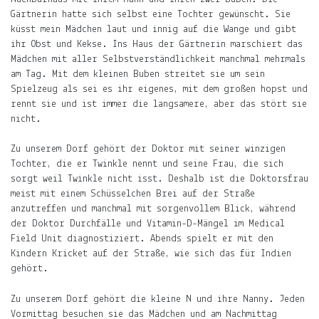
Über
Gärtnerin hatte sich selbst eine Tochter gewünscht. Sie
das
küsst mein Mädchen laut und innig auf die Wange und gibt
Frau-
ihr Obst und Kekse. Ins Haus der Gärtnerin marschiert das
und
Mädchen mit aller Selbstverständlichkeit manchmal mehrmals
Muttersein.
am Tag. Mit dem kleinen Buben streitet sie um sein
Spielzeug als sei es ihr eigenes, mit dem großen hopst und
Über
rennt sie und ist immer die langsamere, aber das stört sie
das
nicht.
Leben
mit
Zu unserem Dorf gehört der Doktor mit seiner winzigen
Kind.
Tochter, die er Twinkle nennt und seine Frau, die sich
sorgt weil Twinkle nicht isst. Deshalb ist die Doktorsfrau
Über
meist mit einem Schüsselchen Brei auf der Straße
das
anzutreffen und manchmal mit sorgenvollem Blick, während
Leben
der Doktor Durchfälle und Vitamin-D-Mängel im Medical
in
Field Unit diagnostiziert. Abends spielt er mit den
Indien
Kindern Kricket auf der Straße, wie sich das für Indien
und
gehört.
Deutschland.
Zu unserem Dorf gehört die kleine N und ihre Nanny. Jeden
Mehr
Vormittag besuchen sie das Mädchen und am Nachmittag