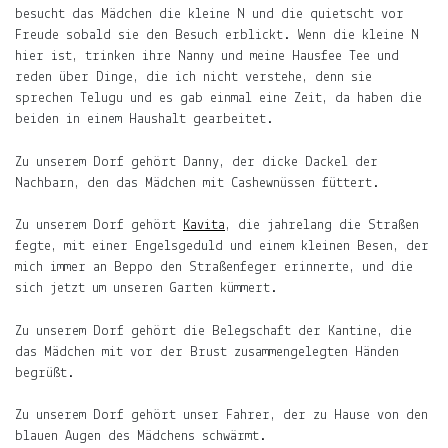
erfährst
besucht das Mädchen die kleine N und die quietscht vor
Du
Freude sobald sie den Besuch erblickt. Wenn die kleine N
hier
hier ist, trinken ihre Nanny und meine Hausfee Tee und
.
reden über Dinge, die ich nicht verstehe, denn sie
sprechen Telugu und es gab einmal eine Zeit, da haben die
Du
beiden in einem Haushalt gearbeitet.
willst
Zu unserem Dorf gehört Danny, der dicke Dackel der
keine
Nachbarn, den das Mädchen mit Cashewnüssen füttert.
Notiz
verpassen?
Zu unserem Dorf gehört
Kavita
, die jahrelang die Straßen
fegte, mit einer Engelsgeduld und einem kleinen Besen, der
Gib
mich immer an Beppo den Straßenfeger erinnerte, und die
deine
sich jetzt um unseren Garten kümmert.
E-
Mail-
Zu unserem Dorf gehört die Belegschaft der Kantine, die
Adresse
das Mädchen mit vor der Brust zusammengelegten Händen
an
begrüßt.
und
Du
Zu unserem Dorf gehört unser Fahrer, der zu Hause von den
erfährst,
blauen Augen des Mädchens schwärmt.
wenn