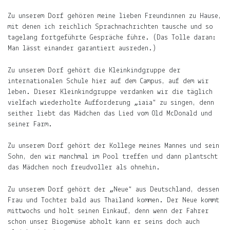
es
Zu unserem Dorf gehören meine lieben Freundinnen zu Hause,
was
mit denen ich reichlich Sprachnachrichten tausche und so
Neues
tagelang fortgeführte Gespräche führe. (Das Tolle daran:
gibt.
Man lässt einander garantiert ausreden.)
E-
Zu unserem Dorf gehört die Kleinkindgruppe der
Mail-
internationalen Schule hier auf dem Campus, auf dem wir
Adresse
leben. Dieser Kleinkindgruppe verdanken wir die täglich
Abonnieren
vielfach wiederholte Aufforderung „iaia“ zu singen, denn
seither liebt das Mädchen das Lied vom Old McDonald und
seiner Farm.
Gern
gelesen
Zu unserem Dorf gehört der Kollege meines Mannes und sein
Sohn, den wir manchmal im Pool treffen und dann plantscht
Die
das Mädchen noch freudvoller als ohnehin.
Welt
in
Zu unserem Dorf gehört der „Neue“ aus Deutschland, dessen
die
Frau und Tochter bald aus Thailand kommen. Der Neue kommt
Arme
mittwochs und holt seinen Einkauf, denn wenn der Fahrer
schließen.
schon unser Biogemüse abholt kann er seins doch auch
Mary