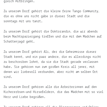
gleich mitbringen.
Oliver
Schwimmen.
Zu unserem Dorf gehört die kleine feine Tango Community,
Warum
die es ohne uns nicht gäbe in dieser Stadt und die
es
sonntags mit uns tanzt.
kompliziert
ist,
Zu unserem Dorf gehört die Doktorandin, die wir abends
in
beim Nachtspaziergang treffen und die mit dem Mädchen auf
Indien
Schattenjagd geht.
einen
Bikini
Zu unserem Dorf gehört Ali, der die Geheimnisse dieser
zu
Stadt kennt, und ein paar andere, die es allerdings nicht
tragen.
zu beschreiben lohnt, da sie die Stadt gerade verlassen
habe. Sie gehören nun zum großen Kreis all jener, mit
Finden
denen wir liebevoll verbunden, aber nicht am selben Ort
sind.
Zu unserem Dorf gehören alle die Arbeiterinnen auf den
Kichererbsen-und Hirsefeldern, die das Mädchen mit so viel
Herz und Liebe begrüßen.
Support