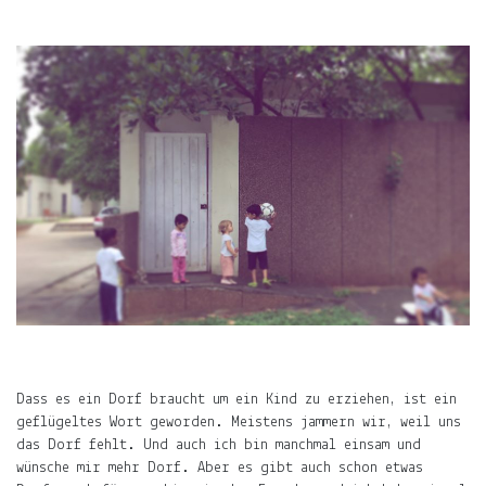
ÜBER
LJUNO
IMPRESSUM
DATENSCHUTZ
Willkommen
In
ljuno
Dass es ein Dorf braucht um ein Kind zu erziehen, ist ein
steckt:
geflügeltes Wort geworden. Meistens jammern wir, weil uns
das Dorf fehlt. Und auch ich bin manchmal einsam und
die
wünsche mir mehr Dorf. Aber es gibt auch schon etwas
Liebe,