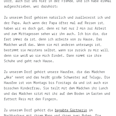
Dorf, auch für uns hier in der Fremde, und ich habe einmal
der
aufgeschrieben, wer dazuhört:
Mond,
der
Zu unserem Dorf gehören natürlich und zuallererst ich und
Name
der Papa. Auch wenn der Papa öfter mal auf Reisen ist,
meiner
haben wir es doch gut, denn er hat nur 2 min zur Arbeit
Tochter
und zum Mittagessen sehen wir ihn auch. Ich bin die, die
fast immer da ist, denn ich arbeite von zu Hause. Das
und
Mädchen weiß das. Wenn sie mit anderen unterwegs ist,
die
bestimmt sie meistens selbst, wann sie zurück zu mir will,
Notiz.
denn sie weiß wo sie mich findet. Dann nimmt sie ihre
Schuhe und geht nach Hause.
Auf
ljuno
Zu unserem Dorf gehört unsere Hausfee, die das Mädchen
sammle
„Aka“ nennt und das heißt große Schwester auf Telugu. Die
ich:
Hausfee ist von Montags bis Freitags da und ist auch ein
bisschen Kinderfrau. Sie teilt mit dem Mädchen ihr Lunch
Notizen
und das Mädchen sitzt mit ihr auf dem Boden im Garten und
über
futtert Reis mit den Fingern.
mein
Leben.
Zu unserem Dorf gehört die
begabte Gärtnerin
im
Nachbarhaus mit ihrem Mann und ihren zwei Buben. Die