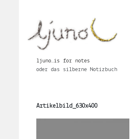
Springe
zum
Seiteninhalt
ljuno…
is
for
notes
oder
ljuno…is for notes
das
oder das silberne Notizbuch
silberne
Notizbuch
Artikelbild_630x400
START
ÜBER