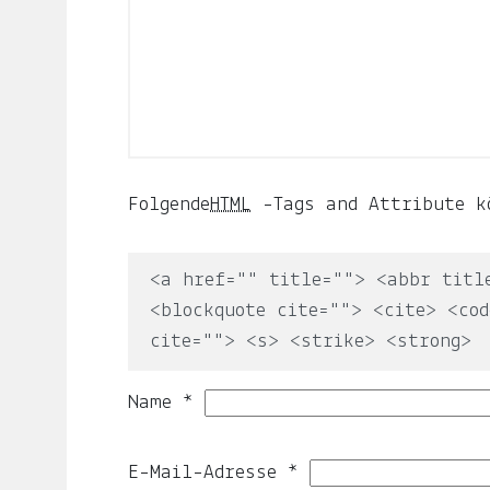
ljuno
steckt:
die
Liebe,
der
Mond,
Folgende
HTML
-Tags and Attribute kö
der
Name
<a href="" title=""> <abbr titl
meiner
<blockquote cite=""> <cite> <cod
Tochter
cite=""> <s> <strike> <strong>
und
Name
*
die
Notiz.
E-Mail-Adresse
*