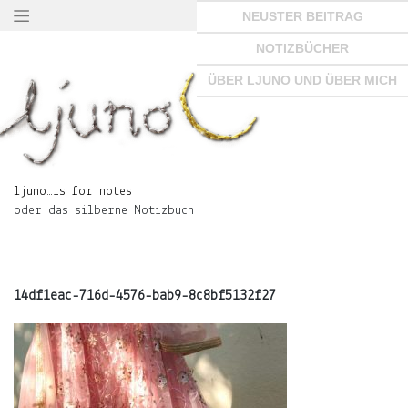
Springe
NEUSTER BEITRAG
zum
Seiteninhalt
NOTIZBÜCHER
×
ÜBER LJUNO UND ÜBER MICH
ljuno…
is
ljuno…is for notes
for
oder das silberne Notizbuch
notes
oder
das
silberne
Notizbuch
14df1eac-716d-4576-bab9-8c8bf5132f27
START