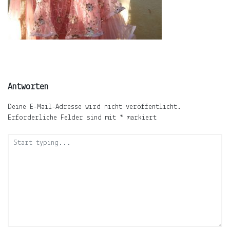
ÜBER
LJUNO
IMPRESSUM
DATENSCHUTZ
Antworten
Deine E-Mail-Adresse wird nicht veröffentlicht.
Erforderliche Felder sind mit
*
markiert
Willkommen
In
ljuno
steckt:
die
Liebe,