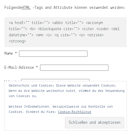
der
Folgende
HTML
-Tags and Attribute können verwendet werden:
Mond,
der
Name
<a href="" title=""> <abbr title=""> <acronym
meiner
title=""> <b> <blockquote cite=""> <cite> <code> <del
Tochter
datetime=""> <em> <i> <q cite=""> <s> <strike>
<strong>
und
Name
*
die
Notiz.
E-Mail-Adresse
*
Auf
ljuno
Website
sammle
Datenschutz und Cookies: Diese Website verwendet Cookies.
ich:
Wenn du die Website weiterhin nutzt, stimmst du der Verwendung
von Cookies zu.
Notizen
Weitere Informationen, beispielsweise zur Kontrolle von
über
Cookies, findest du hier:
Cookie-Richtlinie
mein
Leben.
© 2026
ljuno...is for notes