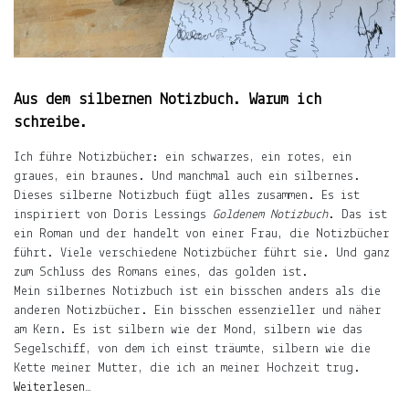
Über
das
Frau-
und
Muttersein.
Aus dem silbernen Notizbuch. Warum ich
schreibe.
Über
das
Ich führe Notizbücher: ein schwarzes, ein rotes, ein
Leben
graues, ein braunes. Und manchmal auch ein silbernes.
mit
Dieses silberne Notizbuch fügt alles zusammen. Es ist
Kind.
inspiriert von Doris Lessings
Goldenem Notizbuch
. Das ist
ein Roman und der handelt von einer Frau, die Notizbücher
Über
führt. Viele verschiedene Notizbücher führt sie. Und ganz
das
zum Schluss des Romans eines, das golden ist.
Leben
Mein silbernes Notizbuch ist ein bisschen anders als die
in
anderen Notizbücher. Ein bisschen essenzieller und näher
Indien
am Kern. Es ist silbern wie der Mond, silbern wie das
und
Segelschiff, von dem ich einst träumte, silbern wie die
Deutschland.
Kette meiner Mutter, die ich an meiner Hochzeit trug.
Weiterlesen…
Mehr