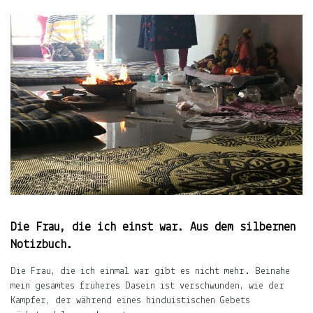
ÜBER
LJUNO
IMPRESSUM
DATENSCHUTZ
Willkommen
Die Frau, die ich einst war. Aus dem silbernen
In
Notizbuch.
ljuno
steckt:
Die Frau, die ich einmal war gibt es nicht mehr. Beinahe
mein gesamtes früheres Dasein ist verschwunden, wie der
die
Kampfer, der während eines hinduistischen Gebets
Liebe,