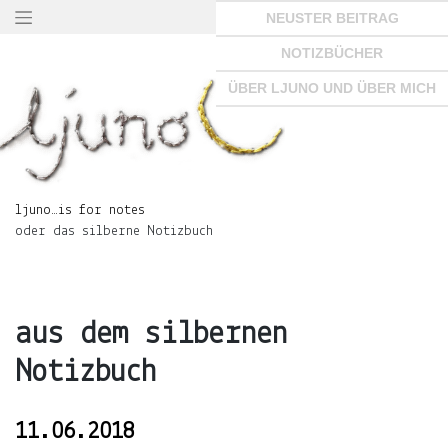
Springe
NEUSTER BEITRAG
zum
Seiteninhalt
NOTIZBÜCHER
×
ÜBER LJUNO UND ÜBER MICH
ljuno…
is
ljuno…is for notes
for
oder das silberne Notizbuch
notes
oder
das
silberne
Notizbuch
aus dem silbernen
Notizbuch
START
11.06.2018